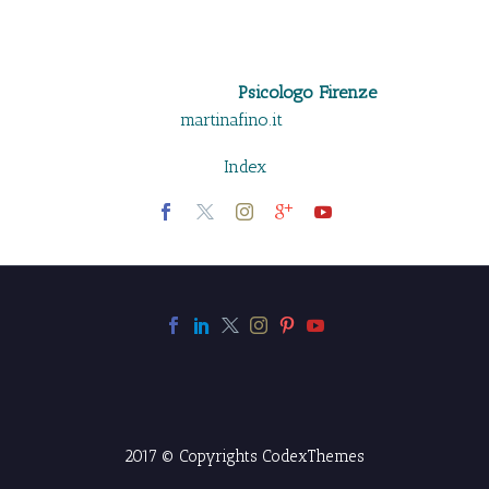
PARTITA IVA 06509500481
Psicologo Firenze
copyright
martinafino.it
–
Index
2017 © Copyrights CodexThemes