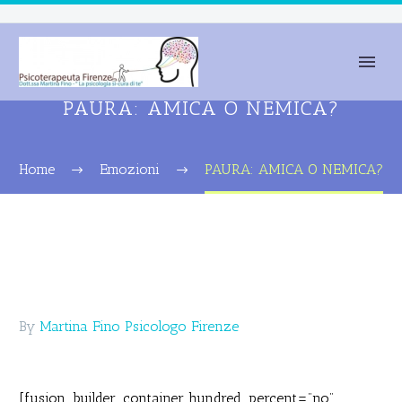
PAURA: AMICA O NEMICA?
Home
Emozioni
PAURA: AMICA O NEMICA?
By
Martina Fino Psicologo Firenze
[fusion_builder_container hundred_percent=”no”