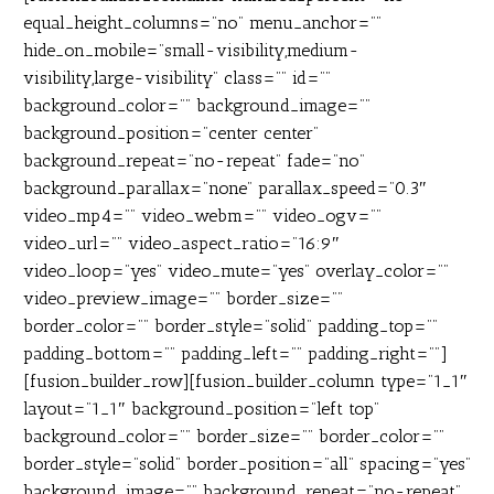
equal_height_columns=”no” menu_anchor=””
hide_on_mobile=”small-visibility,medium-
visibility,large-visibility” class=”” id=””
background_color=”” background_image=””
background_position=”center center”
background_repeat=”no-repeat” fade=”no”
background_parallax=”none” parallax_speed=”0.3″
video_mp4=”” video_webm=”” video_ogv=””
video_url=”” video_aspect_ratio=”16:9″
video_loop=”yes” video_mute=”yes” overlay_color=””
video_preview_image=”” border_size=””
border_color=”” border_style=”solid” padding_top=””
padding_bottom=”” padding_left=”” padding_right=””]
[fusion_builder_row][fusion_builder_column type=”1_1″
layout=”1_1″ background_position=”left top”
background_color=”” border_size=”” border_color=””
border_style=”solid” border_position=”all” spacing=”yes”
background_image=”” background_repeat=”no-repeat”