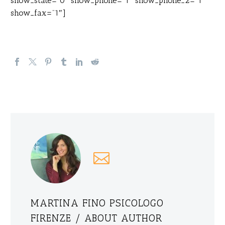
show_state=”0″ show_phone=”1″ show_phone_2=”1″
show_fax=”1″]
MARTINA FINO PSICOLOGO
FIRENZE
/ ABOUT AUTHOR