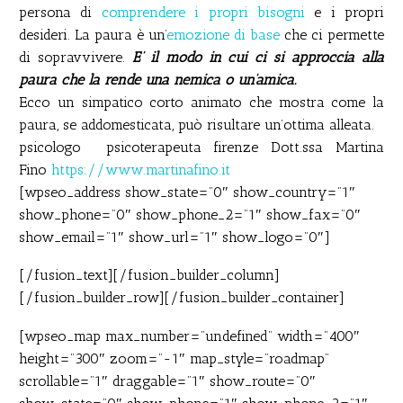
persona di
comprendere i propri bisogni
e i propri
desideri. La paura è un’
emozione di base
che ci permette
di sopravvivere.
E’ il modo in cui ci si approccia alla
paura che la rende una nemica o un’amica.
Ecco un simpatico corto animato che mostra come la
paura, se addomesticata, può risultare un’ottima alleata.
psicologo psicoterapeuta firenze Dott.ssa Martina
Fino
https://www.martinafino.it
[wpseo_address show_state=”0″ show_country=”1″
show_phone=”0″ show_phone_2=”1″ show_fax=”0″
show_email=”1″ show_url=”1″ show_logo=”0″]
[/fusion_text][/fusion_builder_column]
[/fusion_builder_row][/fusion_builder_container]
[wpseo_map max_number=”undefined” width=”400″
height=”300″ zoom=”-1″ map_style=”roadmap”
scrollable=”1″ draggable=”1″ show_route=”0″