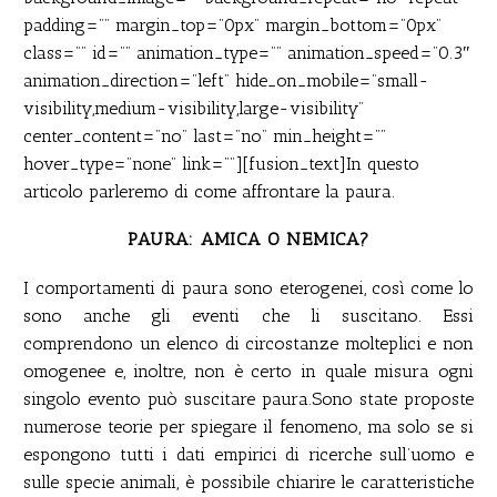
padding=”” margin_top=”0px” margin_bottom=”0px”
class=”” id=”” animation_type=”” animation_speed=”0.3″
animation_direction=”left” hide_on_mobile=”small-
visibility,medium-visibility,large-visibility”
center_content=”no” last=”no” min_height=””
hover_type=”none” link=””][fusion_text]In questo
articolo parleremo di come affrontare la paura.
PAURA: AMICA O NEMICA?
I comportamenti di paura sono eterogenei, così come lo
sono anche gli eventi che li suscitano. Essi
comprendono un elenco di circostanze molteplici e non
omogenee e, inoltre, non è certo in quale misura ogni
singolo evento può suscitare paura.Sono state proposte
numerose teorie per spiegare il fenomeno, ma solo se si
espongono tutti i dati empirici di ricerche sull’uomo e
sulle specie animali, è possibile chiarire le caratteristiche