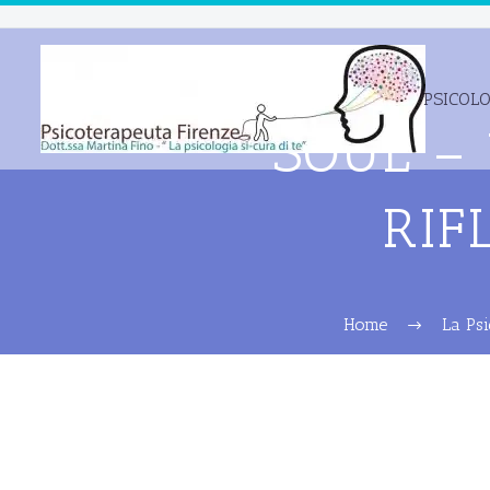
PSICOL
SOUL –
RIF
Home
La Psi