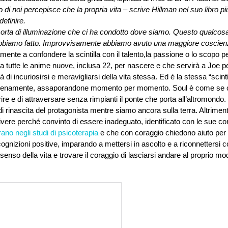
 di noi percepisce che la propria vita – scrive Hillman nel suo libro pi
definire.
orta di illuminazione che ci ha condotto dove siamo. Questo qualcosa c
bbiamo fatto. Improvvisamente abbiamo avuto una maggiore coscienz
ente a confondere la scintilla con il talento,la passione o lo scopo pe
e a tutte le anime nuove, inclusa 22, per nascere e che servirà a Joe pe
à di incuriosirsi e meravigliarsi della vita stessa. Ed è la stessa “scinti
e pienamente, assaporandone momento per momento. Soul è come se ci
e e di attraversare senza rimpianti il ponte che porta all’altromondo.
di rinascita del protagonista mentre siamo ancora sulla terra. Altrimenti
ivere perché convinto di essere inadeguato, identificato con le sue c
ano negli studi di psicoterapia
 e che con coraggio chiedono aiuto per i
gnizioni positive, imparando a mettersi in ascolto e a riconnettersi con
enso della vita e trovare il coraggio di lasciarsi andare al proprio mod