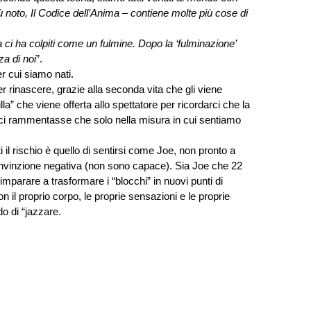
ù noto, Il Codice dell’Anima – contiene molte più cose di 
i ha colpiti come un fulmine. Dopo la ‘fulminazione’ 
a di noi
”. 
r cui siamo nati. 
r rinascere, grazie alla seconda vita che gli viene 
lla” che viene offerta allo spettatore per ricordarci che la 
 rammentasse che solo nella misura in cui sentiamo 
 il rischio è quello di sentirsi come Joe, non pronto a 
onvinzione negativa (non sono capace). Sia Joe che 22 
mparare a trasformare i “blocchi” in nuovi punti di 
 il proprio corpo, le proprie sensazioni e le proprie 
o di “jazzare. 