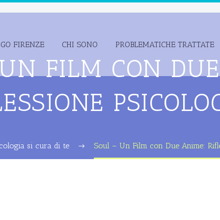
OGO FIRENZE
CHI SONO
PROBLEMATICHE TRATTATE
 UN FILM CON DUE
LESSIONE PSICOLO
cologia si cura di te
Soul – Un Film con Due Anime: Rifl