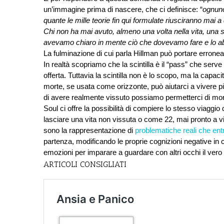
un’immagine prima di nascere, che ci definisce: “
ognuno
quante le mille teorie fin qui formulate riusciranno mai a 
Chi non ha mai avuto, almeno una volta nella vita, una s
avevamo chiaro in mente ciò che dovevamo fare e lo a
La fulminazione di cui parla Hillman può portare erroneam
In realtà scopriamo che la scintilla è il “pass” che serv
offerta. Tuttavia la scintilla non è lo scopo, ma la capacit
morte, se usata come orizzonte, può aiutarci a viver
di avere realmente vissuto possiamo permetterci di morir
Soul ci offre la possibilità di compiere lo stesso viaggio 
lasciare una vita non vissuta o come 22, mai pronto a v
sono la rappresentazione di 
problematiche reali che entr
partenza, modificando le proprie cognizioni negative in co
emozioni per imparare a guardare con altri occhi il vero s
ARTICOLI CONSIGLIATI