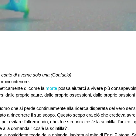
 conto di averne solo una (Confucio)
bino interiore. 
 poeticamente di come la 
morte
 possa aiutarci a vivere più consapevol
arsi dalle proprie paure, dalle proprie ossessioni, dalle proprie passioni 
uomo che si perde continuamente alla ricerca disperata del vero senso 
gnato a rincorrere il suo scopo. Questo scopo era ciò che credeva avre
per evitare l’oltremondo, che Joe scoprirà cos’è la scintilla, l’unico ing
e alla domanda:” cos’è la scintilla?”. 
lla cosiddetta teoria della ghianda, ispirata al mito di Er di Platone. 