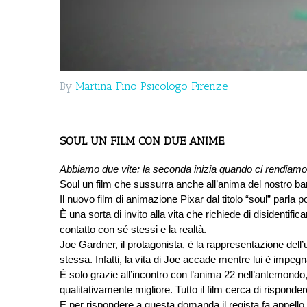
By
Martina Fino Psicologo Firenze
SOUL UN FILM CON DUE ANIME
Abbiamo due vite: la seconda inizia quando ci rendiamo
Soul un film che sussurra anche all’anima del nostro bam
Il nuovo film di animazione Pixar dal titolo “soul” parla
È una sorta di invito alla vita che richiede di disidentific
contatto con sé stessi e la realtà. 
Joe Gardner, il protagonista, è la rappresentazione dell’
stessa. Infatti, la vita di Joe accade mentre lui è impe
È solo grazie all’incontro con l’anima 22 nell’antemondo, 
qualitativamente migliore. Tutto il film cerca di risponder
E per rispondere a questa domanda il regista fa appello a