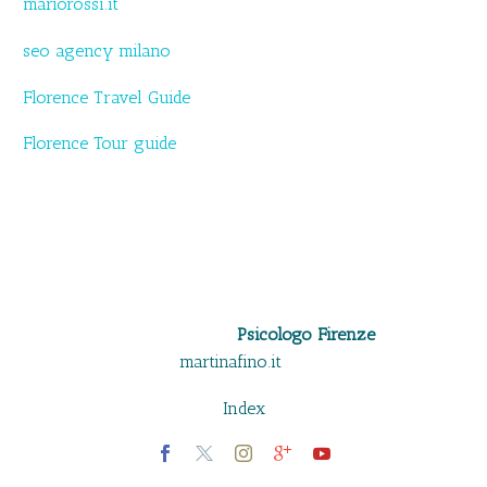
mariorossi.it
seo agency milano
Florence Travel Guide
Florence Tour guide
PARTITA IVA 06509500481
Psicologo Firenze
copyright
martinafino.it
–
Index